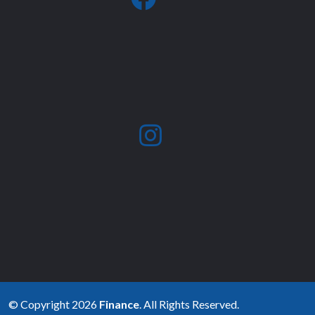
facebook
fab
fa-
instagram
© Copyright 2026
Finance
. All Rights Reserved.