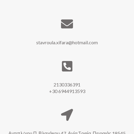
stavroula.xifara@hotmail.com
2130336391
+30 6944913593
Αντιπλ/χου Π. Βλαχάκου 47, Αγία Σοφία, Πειραιάς 18545