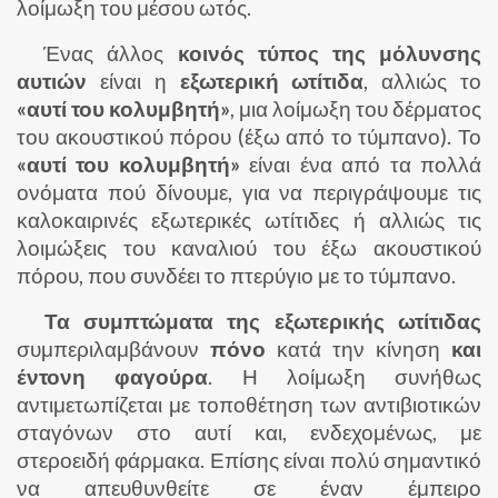
λοίμωξη του μέσου ωτός.
Ένας άλλος
κοινός τύπος της μόλυνσης
αυτιών
είναι η
εξωτερική ωτίτιδα
, αλλιώς το
«αυτί του κολυμβητή»
, μια λοίμωξη του δέρματος
του ακουστικού πόρου (έξω από το τύμπανο). Το
«αυτί του κολυμβητή»
είναι ένα από τα πολλά
ονόματα πού δίνουμε, για να περιγράψουμε τις
καλοκαιρινές εξωτερικές ωτίτιδες ή αλλιώς τις
λοιμώξεις του καναλιού του έξω ακουστικού
πόρου, που συνδέει το πτερύγιο με το τύμπανο.
Τα συμπτώματα της εξωτερικής ωτίτιδας
συμπεριλαμβάνουν
πόνο
κατά την κίνηση
και
έντονη φαγούρα
. Η λοίμωξη συνήθως
αντιμετωπίζεται με τοποθέτηση των αντιβιοτικών
σταγόνων στο αυτί και, ενδεχομένως, με
στεροειδή φάρμακα. Επίσης είναι πολύ σημαντικό
να απευθυνθείτε σε έναν έμπειρο