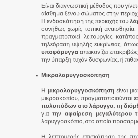
Είναι διαγνωστική μέθοδος που γίνε
αίσθημα ξένου σώματος στην περιοχ
Η ενδοσκόπηση της περιοχής του
λά
συνήθως χωρίς τοπική αναισθησία. 
πραγματοποιεί λειτουργίες κατάπ
τηλεόραση υψηλής ευκρίνειας, όπω
υποφάρυγγα
απεικονίζει επακριβώς
την ύπαρξη τυχόν δυσφωνίας, ή πιθ
Μικρολαρυγγοσκόπηση
Η
μικρολαρυγγοσκόπηση
είναι μι
μικροσκοπίου, πραγματοποιούνται
ε
πολυπόδων στο λάρυγγα
, τη
διόρ
για την
αφαίρεση μεγαλύτερου 
λαρυγγοσκόπιο, στο οποίο προσαρμόζ
Η λεπτομερής επισκόπηση της περι