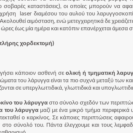
ο σοβαρές καταστάσεις), οι οποίες μπορούν να αφα
με χρήση laser διαμέσου του αυλού του λαρυγγοσκοπ
 Ακολουθεί αιμόσταση, ενώ μετεγχειρητικά δε χρειάζε
ώρες έως μία ημέρα και κατόπιν επανέρχεται άμεσα σ
, πλήρης χορδεκτομή)
ηγήσει κάποιον ασθενή σε
ολική ή τμηματική λαρυ
νώματα του λάρυγγα είναι τα πιο συχνά μεταξύ των κ
ονται σε υπεργλωττιδικά, γλωττιδικά και υπογλωττιδι
ρκίνο του λάρυγγα
στο σύνολο σχεδόν των περιπτώσε
α του λάρυγγα
μαζί με ένα μικρό τμήμα περιφερικά 
επεκταθεί ο καρκίνος. Σε κάποιες περιπτώσεις αφαι
 στο σύνολό του. Πάντα έλεγχουμε και τους λεμφαδ
 καθαρισμό.