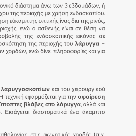
χρονικό διάστημα άνω των 3 εβδομάδων, ή
χου της περιοχής με χρήση ενδοσκοπίου.
ηση εύκαμπτης οπτικής ίνας δια της ρινός,
ριοχής, ενώ ο ασθενής είναι σε θέση να
ροβολής της ενδοσκοπικής εικόνας σε
δοσκόπηση της περιοχής του
λάρυγγα –
ν χορδών, ενώ δίνει πληροφορίες και για
η
λαρυγγοσκοπίων
και του χειρουργικού
Η τεχνική εφαρμόζεται για την
αφαίρεση
ύποπτες βλάβες στο λάρυγγα
, αλλά και
υ
. Εισάγεται διαστοματικά ένα άκαμπτο
θολογίας στις φωνητικές χορδές (π.χ.