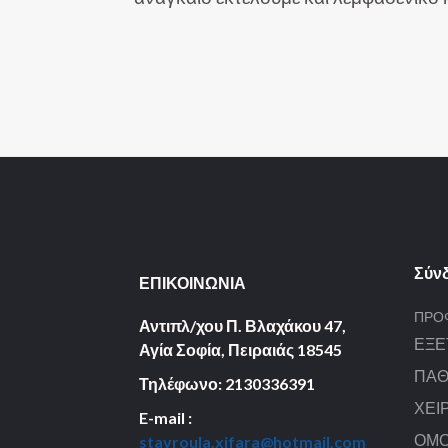
Σύν
ΕΠΙΚΟΙΝΩΝΙΑ
ΠΡΟ
Αντιπλ/χου Π. Βλαχάκου 47,
ΕΞΕ
Αγία Σοφία,
Πειραιάς 18545
ΠΑΘ
Τηλέφωνο: 2130336391
ΧΕΙ
E-mail :
ΟΜΟ
stavroula.xifara@hotmail.com