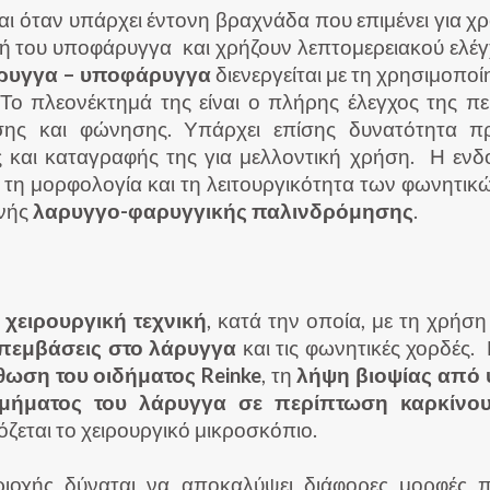
ται όταν υπάρχει έντονη βραχνάδα που επιμένει για 
ή του υποφάρυγγα και χρήζουν λεπτομερειακού ελέγ
ρυγγα – υποφάρυγγα
διενεργείται με τη χρησιμοποί
Το πλεονέκτημά της είναι ο πλήρης έλεγχος της πε
οσης και φώνησης. Υπάρχει επίσης δυνατότητα π
ς και καταγραφής της για μελλοντική χρήση. Η εν
 τη μορφολογία και τη λειτουργικότητα των φωνητικώ
ανής
λαρυγγο-φαρυγγικής παλινδρόμησης
.
α
χειρουργική τεχνική
, κατά την οποία, με τη χρήσ
πεμβάσεις στο λάρυγγα
και τις φωνητικές χορδές. 
θωση του οιδήματος Reinke
, τη
λήψη βιοψίας από 
τμήματος του λάρυγγα σε περίπτωση καρκίνο
εται το χειρουργικό μικροσκόπιο.
οχής δύναται να αποκαλύψει διάφορες μορφές πα