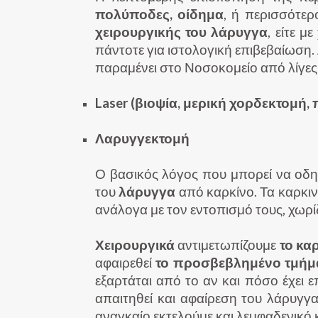
πολύποδες, οίδημα
, ή περισσότερ
χειρουργικής του λάρυγγα
, είτε 
πάντοτε για ιστολογική επιβεβαίωση.
παραμένει στο Νοσοκομείο από λίγες 
Laser (βιοψία, μερική χορδεκτομή
Λαρυγγεκτομή
Ο βασικός λόγος που μπορεί να οδ
του
λάρυγγα
από καρκίνο. Τα καρκι
ανάλογα με τον εντοπισμό τους, χωρίζ
Χειρουργικά
αντιμετωπίζουμε
το κα
αφαιρεθεί
το προσβεβλημένο τμήμ
εξαρτάται από το αν και πόσο έχει 
απαιτηθεί και αφαίρεση του λάρυγγα
αναγκαίο εκτελούμε και λεμφαδενικό