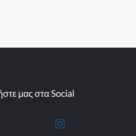
στε μας στα Social
fab
fa-
instagram
ok