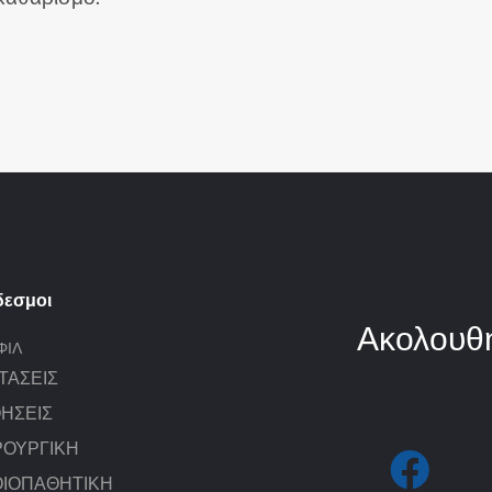
δεσμοι
Ακολουθή
ΦΊΛ
ΤΆΣΕΙΣ
ΉΣΕΙΣ
fab
ΡΟΥΡΓΙΚΉ
fa-
facebo
ΙΟΠΑΘΗΤΙΚΉ